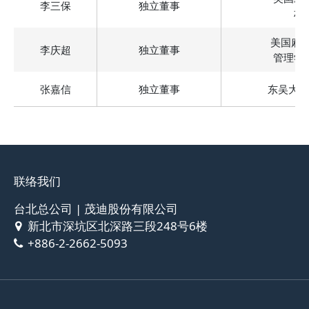
李三保
独立董事
材
美国麻省
李庆超
独立董事
管理学
张嘉信
独立董事
东吴大学
联络我们
台北总公司 | 茂迪股份有限公司
新北市深坑区北深路三段248号6楼
+886-2-2662-5093