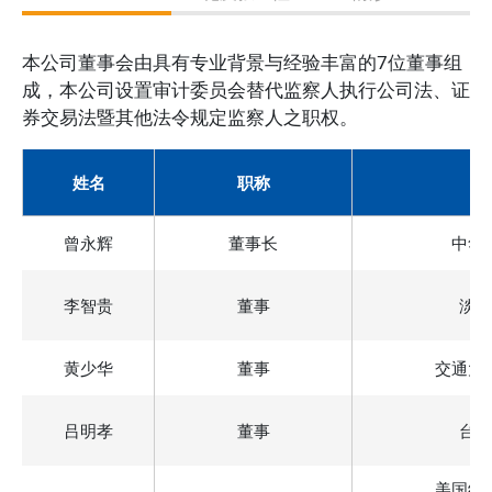
本公司董事会由具有专业背景与经验丰富的7位董事组
成，本公司设置审计委员会替代监察人执行公司法、证
券交易法暨其他法令规定监察人之职权。
姓名
职称
曾永辉
董事长
中华
李智贵
董事
淡江
黄少华
董事
交通大
吕明孝
董事
台北
美国纽